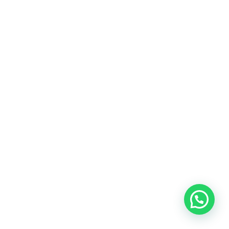
Te Presentamos
Nuestros Productos
Serum T1
Tratamiento facial cosmético todo-en-