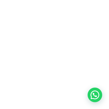
Café soluble con extractos funcionales de
hongos como parte de una experiencia de sabor
y vitalidad.
Ingredientes:
Café negro tostado instantáneo (Coffea arabica),
Extracto de Shiitake (Lentinula edodes), Extracto
de Agaricus subrufescens, Extracto de
Cordyceps (Cordyceps sinensis), Extracto de
Melena de león (Hericium erinaceus), Extracto de
Antrodia forte (Antrodia Camphorata), Extracto
de Maitake (Grifola frondosa), Extracto de Hongo
reishi (Ganoderma lucidum), Extracto de Cola de
pavo (Trametes versicolor), Extracto de Chaga
(Inonotus obliquus) y Dióxido de silicio.